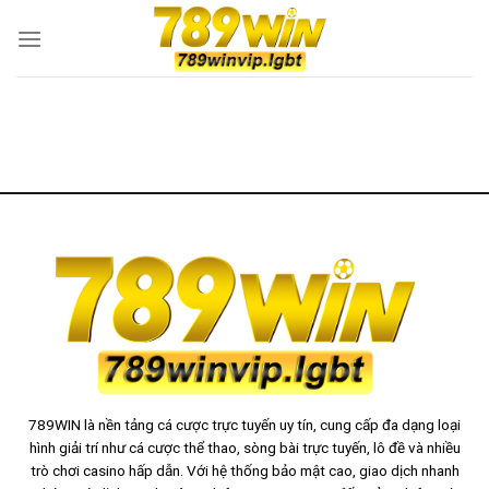
Skip
to
content
789WIN là nền tảng cá cược trực tuyến uy tín, cung cấp đa dạng loại
hình giải trí như cá cược thể thao, sòng bài trực tuyến, lô đề và nhiều
trò chơi casino hấp dẫn. Với hệ thống bảo mật cao, giao dịch nhanh