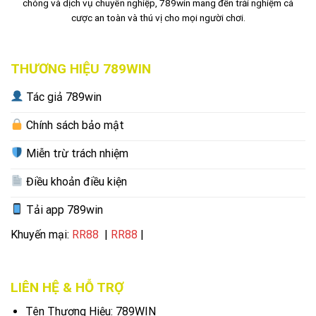
chóng và dịch vụ chuyên nghiệp, 789win mang đến trải nghiệm cá
cược an toàn và thú vị cho mọi người chơi.
THƯƠNG HIỆU 789WIN
Tác giả 789win
Chính sách bảo mật
Miễn trừ trách nhiệm
Điều khoản điều kiện
Tải app 789win
Khuyến mại:
RR88
|
RR88
|
LIÊN HỆ & HỖ TRỢ
Tên Thương Hiệu: 789WIN