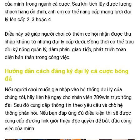
của mình trong ngành cá cược. Sau khi tích lũy được lượng
khách hàng ổn định, anh em có thể nâng cấp mạng lưới đại
lý lên cấp 2, 3 hoặc 4.
Điều này sẽ giúp người chơi có thêm cơ hội nhận được thu
nhập khủng từ những đại lý cấp dưới. Đồng thời có thể trau
dồi kỹ năng quản lý, đàm phán, giao tiếp, phát triển toàn
diện bản thân trong công việc.
Hướng dẫn cách đăng ký đại lý cá cược bóng
đá
Nếu người chơi muốn gia nhập vào hệ thống đại lý của
chúng tôi, hãy liên hệ ngay cho nhân viên 789win trực tổng
đài. Sau đó cung cấp thông tin theo yêu cầu và chờ hệ
thống phản hồi. Nếu bạn đáp ứng đủ điều kiện thì sẽ được
cung cấp đường link giới thiệu độc quyền để bắt đầu công
việc của mình.