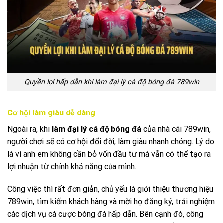
Quyền lợi hấp dẫn khi làm đại lý cá độ bóng đá 789win
Cơ hội làm giàu dễ dàng
Ngoài ra, khi
làm đại lý cá độ bóng đá
của nhà cái 789win,
người chơi sẽ có cơ hội đổi đời, làm giàu nhanh chóng. Lý do
là vì anh em không cần bỏ vốn đầu tư mà vẫn có thể tạo ra
lợi nhuận từ chính khả năng của mình.
Công việc thì rất đơn giản, chủ yếu là giới thiệu thương hiệu
789win, tìm kiếm khách hàng và mời họ đăng ký, trải nghiệm
các dịch vụ cá cược bóng đá hấp dẫn. Bên cạnh đó, công