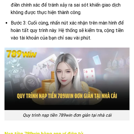
điền chính xác để tránh xảy ra sai sót khiến giao dịch
không được thực hiện thành công.
Bước 3: Cuối cùng, nhấn nút xác nhận trên màn hình để
hoàn tất quy trình này. Hệ thống sẽ kiểm tra, cộng tiền
vào tài khoản của bạn chỉ sau vài phút.
Quy trình nạp tiền 789win đơn giản tại nhà cái
Nạp tiền 789win bằng app ví điện tử