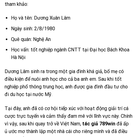
tham khảo:
Họ và tên: Dương Xuân Lâm
Ngày sinh: 2/8/1980
Quê quán: Nghệ An
Học vấn: tốt nghiệp ngành CNTT tại Đại học Bách Khoa
Hà Nội
Dương Lâm sinh ra trong một gia đình khá giả, bố mẹ có
điều kiện để nuôi anh học cho cả ba anh em. Sau khi tốt
nghiệp phổ thông trung học, anh được gia đình đầu tư cho
đi du học tại nước Mỹ.
Tại đây, anh đã có cơ hội tiếp xúc với hoạt động giải trí cá
cược trực tuyến và cảm thấy đam mê với lĩnh vực này. Chính
vì vậy, sau khi quay trở về Việt Nam,
tác giả 789win
đã ấp
ủ ước mơ thành lập một nhà cái cho riêng mình và đã điều