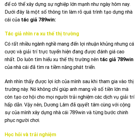
để có thể xây dựng sự nghiệp lớn mạnh như ngày hôm nay.
Dưới đây là một số thông tin làm rõ quá trình tạo dựng nhà
cái của
tác giả 789win:
Tác giả nhìn ra xu thế thị trường
Có rất nhiều ngành nghề mang đến lợi nhuận khủng nhưng cá
cược và giải trí trực tuyến hiện đang được đánh giá cao
nhất. Do luôn tìm hiểu xu thế thị trường nên
tác giả 789win
của nhà cái đã tìm ra tiềm năng phát triển.
Anh nhìn thấy được lợi ích của mình sau khi tham gia vào thị
trường này. Nó không chỉ giúp anh mang về số tiền lớn mà
còn tạo cơ hội cho mọi người trải nghiệm các dịch vụ giải trí
hấp dẫn. Vậy nên, Dương Lâm đã quyết tâm cùng với cộng
sự của mình xây dựng nhà cái 789win và từng bước chinh
phục người chơi.
Học hỏi và trải nghiệm