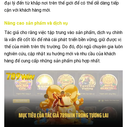
đại lý đến từ khắp nơi trên thế giới để có thể dễ dàng tiếp
cận với khách hàng mới.
Nâng cao sản phẩm và dịch vụ
Tác giả cho rằng việc tập trung vào sản phẩm, dịch vụ chính
là vấn đề cốt lõi để nhà cái phát triển bền vững, giữ được vị
thế của mình trên thị trường. Do đó, đội ngũ chuyên gia luôn
nghiên cứu, cập nhật xu hướng mới và nhu cầu của khách
hàng để cung cấp những sản phẩm phù hợp nhất.