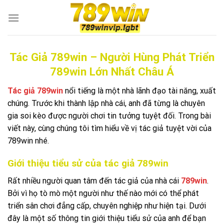
Skip
to
content
Tác Giả 789win – Người Hùng Phát Triển
789win Lớn Nhất Châu Á
Tác giả 789win
nổi tiếng là một nhà lãnh đạo tài năng, xuất
chúng. Trước khi thành lập nhà cái, anh đã từng là chuyên
gia soi kèo được người chơi tin tưởng tuyệt đối. Trong bài
viết này, cùng chúng tôi tìm hiểu về vị tác giả tuyệt vời của
789win nhé.
Giới thiệu tiểu sử của tác giả 789win
Rất nhiều người quan tâm đến tác giả của nhà cái
789win
.
Bởi vì họ tò mò một người như thế nào mới có thể phát
triển sân chơi đẳng cấp, chuyên nghiệp như hiện tại. Dưới
đây là một số thông tin giới thiệu tiểu sử của anh để bạn