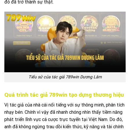
đó đã trở thành sự thật.
Tiểu sử của tác giả 789win Dương Lâm
Quá trình tác giả 789win tạo dựng thương hiệu
Vị tác giả của nhà cái nổi tiếng với sự thông minh, phân tích
nhạy bén. Chính vì vậy đã nhanh chóng nhìn thấy tiềm năng
phát triển lĩnh vực cá cược trực tuyến tại Việt Nam. Do đó,
anh đã không ngừng trau dồi kiến thức, kỹ năng và tài chính